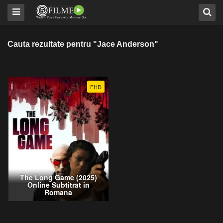
Cauta rezultate pentru "Jace Anderson"
FHD
The Long Game (2025)
Online Subtitrat in
Romana