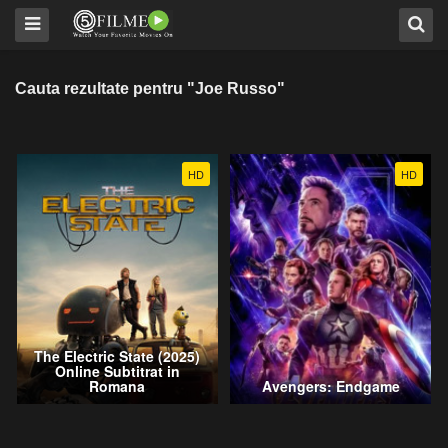
Cauta rezultate pentru "Joe Russo"
HD
HD
The Electric State (2025)
Online Subtitrat in
Romana
Avengers: Endgame