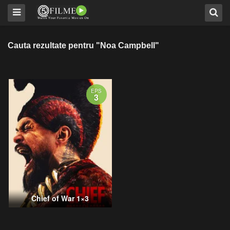
Cauta rezultate pentru "Noa Campbell"
EPS
3
Chief of War 1×3