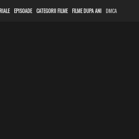
RIALE
EPISOADE
CATEGORII FILME
FILME DUPA ANI
DMCA