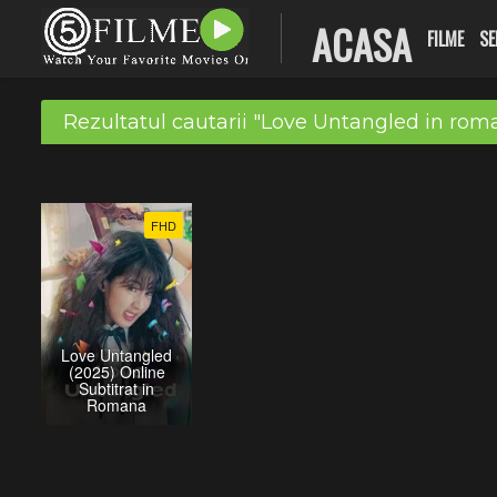
ACASA
FILME
SE
Rezultatul cautarii "Love Untangled in roma
FHD
Love Untangled
(2025) Online
Subtitrat in
Romana