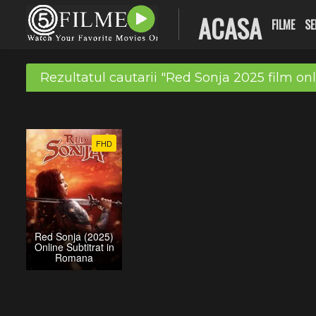
ACASA
FILME
SE
Rezultatul cautarii "Red Sonja 2025 film onl
FHD
Red Sonja (2025)
Online Subtitrat in
Romana