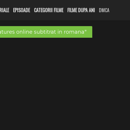
RIALE
EPISOADE
CATEGORII FILME
FILME DUPA ANI
DMCA
tures online subtitrat in romana"