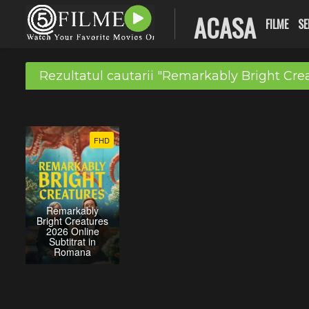
ACASA
FILME
SE
Rezultatul cautarii "Remarkably Bright Crea
FHD
Remarkably
Bright Creatures
2026 Online
Subtitrat in
Romana