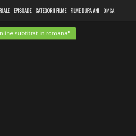
RIALE
EPISOADE
CATEGORII FILME
FILME DUPA ANI
DMCA
nline subtitrat in romana"