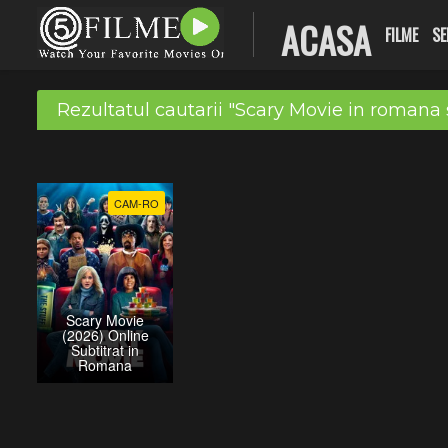
ACASA
FILME
SE
Rezultatul cautarii "Scary Movie in romana 
CAM-RO
Scary Movie
(2026) Online
Subtitrat in
Romana