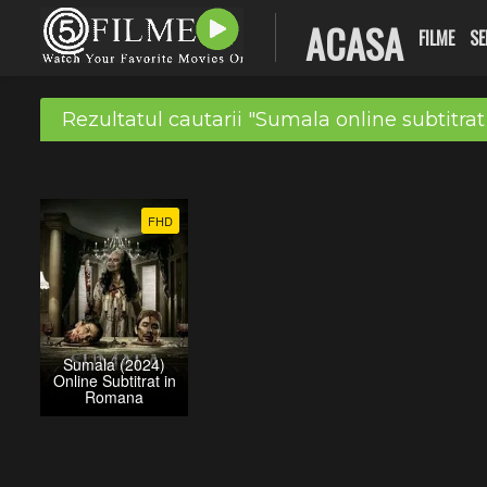
ACASA
FILME
SE
Rezultatul cautarii "Sumala online subtitra
FHD
Sumala (2024)
Online Subtitrat in
Romana