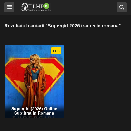
Rezultatul cautarii "Supergirl 2026 tradus in romana"
FHD
Supergirl (2026) Online
Subtitrat in Romana