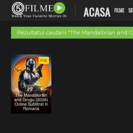
ACASA
FILME
SE
Rezultatul cautarii "The Mandalorian and G
FHD
The Mandalorian
and Grogu (2026)
Online Subtitrat in
Romana