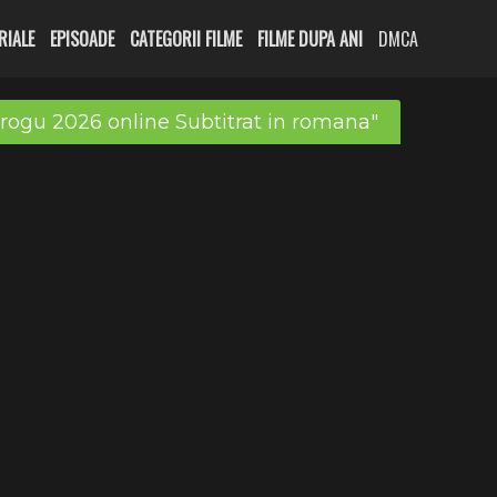
RIALE
EPISOADE
CATEGORII FILME
FILME DUPA ANI
DMCA
rogu 2026 online Subtitrat in romana"