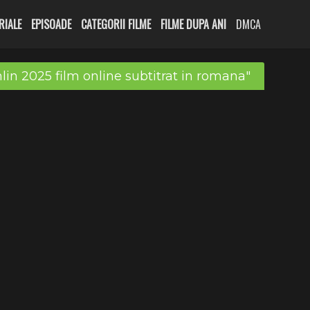
RIALE
EPISOADE
CATEGORII FILME
FILME DUPA ANI
DMCA
lin 2025 film online subtitrat in romana"