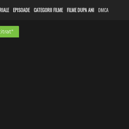
RIALE
EPISOADE
CATEGORII FILME
FILME DUPA ANI
DMCA
itrat"