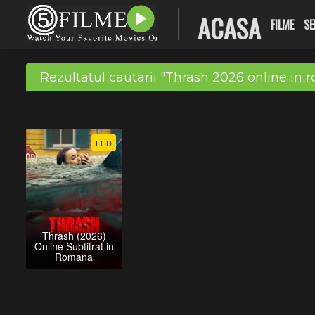
ACASA
FILME
SE
Rezultatul cautarii "Thrash 2026 online in
FHD
Thrash (2026)
Online Subtitrat in
Romana