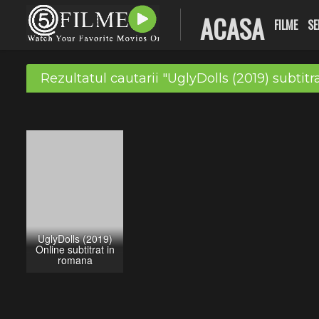
ACASA
FILME
SE
Rezultatul cautarii "UglyDolls (2019) subtitr
UglyDolls (2019)
Online subtitrat in
romana