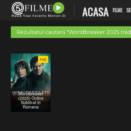
ACASA
FILME
SE
Rezultatul cautarii "Worldbreaker 2025 tra
FHD
Worldbreaker
(2025) Online
Subtitrat in
Romana