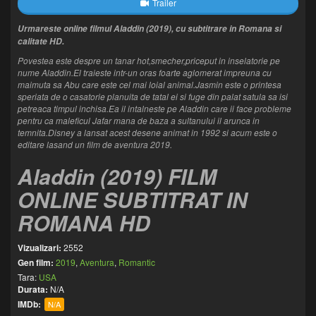
Trailer
Urmareste online filmul Aladdin (2019), cu subtitrare in Romana si
calitate HD.
Povestea este despre un tanar hot,smecher,priceput in inselatorie pe
nume Aladdin.El traieste intr-un oras foarte aglomerat impreuna cu
maimuta sa Abu care este cel mai loial animal.Jasmin este o printesa
speriata de o casatorie planuita de tatal ei si fuge din palat satula sa isi
petreaca timpul inchisa.Ea il intalneste pe Aladdin care ii face probleme
pentru ca maleficul Jafar mana de baza a sultanului il arunca in
temnita.Disney a lansat acest desene animat in 1992 si acum este o
editare lasand un film de aventura 2019.
Aladdin (2019) FILM
ONLINE SUBTITRAT IN
ROMANA HD
Vizualizari:
2552
Gen film:
2019
,
Aventura
,
Romantic
Tara:
USA
Durata:
N/A
IMDb:
N/A