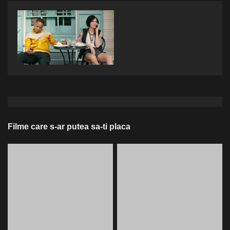
Filme care s-ar putea sa-ti placa