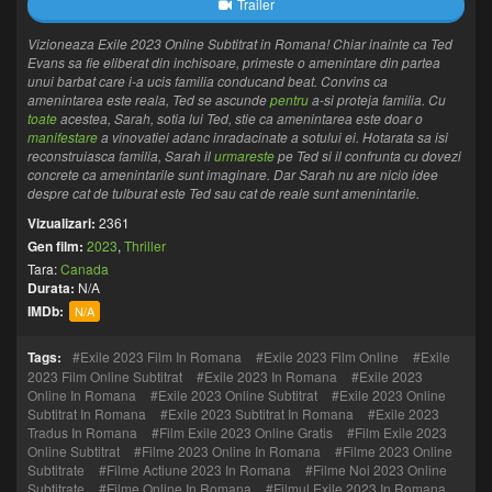
Trailer
Vizioneaza Exile 2023 Online Subtitrat in Romana! Chiar inainte ca Ted
Evans sa fie eliberat din inchisoare, primeste o amenintare din partea
unui barbat care i-a ucis familia conducand beat. Convins ca
amenintarea este reala, Ted se ascunde
pentru
a-si proteja familia. Cu
toate
acestea, Sarah, sotia lui Ted, stie ca amenintarea este doar o
manifestare
a vinovatiei adanc inradacinate a sotului ei. Hotarata sa isi
reconstruiasca familia, Sarah il
urmareste
pe Ted si il confrunta cu dovezi
concrete ca amenintarile sunt imaginare. Dar Sarah nu are nicio idee
despre cat de tulburat este Ted sau cat de reale sunt amenintarile.
Vizualizari:
2361
Gen film:
2023
,
Thriller
Tara:
Canada
Durata:
N/A
IMDb:
N/A
Tags:
Exile 2023 Film In Romana
Exile 2023 Film Online
Exile
2023 Film Online Subtitrat
Exile 2023 In Romana
Exile 2023
Online In Romana
Exile 2023 Online Subtitrat
Exile 2023 Online
Subtitrat In Romana
Exile 2023 Subtitrat In Romana
Exile 2023
Tradus In Romana
Film Exile 2023 Online Gratis
Film Exile 2023
Online Subtitrat
Filme 2023 Online In Romana
Filme 2023 Online
Subtitrate
Filme Actiune 2023 In Romana
Filme Noi 2023 Online
Subtitrate
Filme Online In Romana
Filmul Exile 2023 In Romana