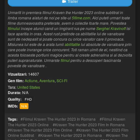
Trailer
Urmariti in premiera filmul Kraven the Hunter 2023 online subtitrat in
limba romana alaturi de noi pe site-ul
5filme.com
. Aici puteti urmari toate
filme dumneavoastra preferate, avem o colectie foarte mare. Povestea
filmului
incepe atunci cand un imgirant rus pe nume
Serghei Kravinoff
isi
face aparitia in oras. Acest rust pretinde ca abilitatile lui de vanatoare
sunt de nedepasit si poate concura cu orice vanator care il provoaca.
Misiunea lui este de a arata lumii
abilitatile
lui absolute de vanatoare prin
care poate invrange orice concurent. Toti raman uimit de el, nestiind ca
acesta foloseste portiuni magice pentru ai creste adrenalina si ai dezvolta
puteri supranaturale. Urmarste
filmul
pentru a descoperi fascinanta
poveste de vanatoare .
Vizualizari:
14607
Gen film:
Actiune
,
Aventura
,
SCI-FI
Tara:
United States
Durata:
N/A
Quality:
FHD
IMDb:
N/A
Tags:
Filmul Kraven The Hunter 2023 In Romana
Filmul Kraven
The Hunter 2023 Online
Kraven The Hunter 2023 Film In Romana
Kraven The Hunter 2023 Film Online
Kraven The Hunter 2023 Film
Online Subtitrat
Kraven The Hunter 2023 In Romana
Kraven The