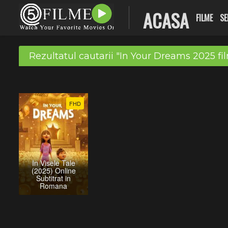
ACASA
FILME
SE
Rezultatul cautarii "In Your Dreams 2025 fi
FHD
In Visele Tale
(2025) Online
Subtitrat in
Romana