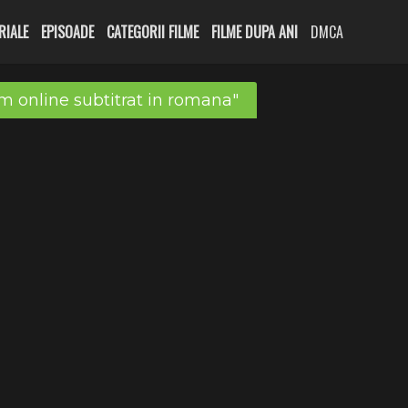
RIALE
EPISOADE
CATEGORII FILME
FILME DUPA ANI
DMCA
lm online subtitrat in romana"