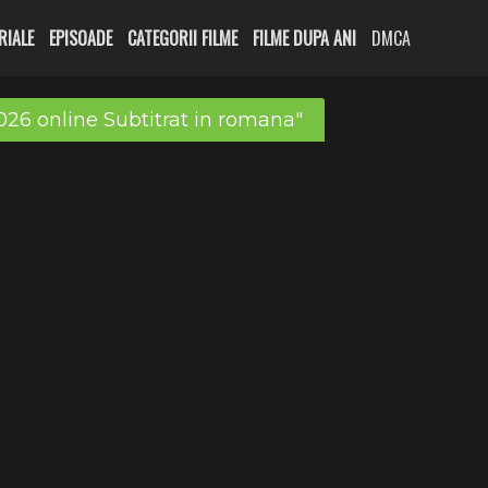
RIALE
EPISOADE
CATEGORII FILME
FILME DUPA ANI
DMCA
026 online Subtitrat in romana"