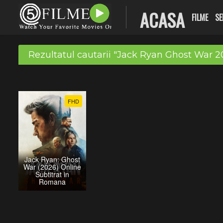
ACASA
FILME
SE
Rezultatul cautarii "Jack Ryan Ghost War 2
FHD
Jack Ryan: Ghost
War (2026) Online
Subtitrat in
Romana