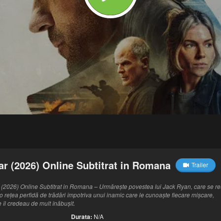
r (2026) Online Subtitrat in Romana
Trailer
(2026) Online Subtitrat in Romana – Urmărește povestea lui Jack Ryan, care se r
o rețea perfidă de trădări împotriva unui inamic care le cunoaște fiecare mișcare,
 îl credeau de mult înăbușit.
Durata:
N/A