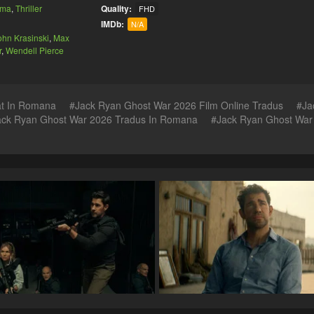
ama
,
Thriller
Quality:
FHD
IMDb:
N/A
ohn Krasinski
,
Max
r
,
Wendell Pierce
at In Romana
Jack Ryan Ghost War 2026 Film Online Tradus
Ja
ack Ryan Ghost War 2026 Tradus In Romana
Jack Ryan Ghost War 