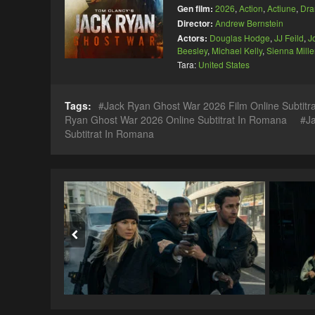
Gen film:
2026
,
Action
,
Actiune
,
Dr
Director:
Andrew Bernstein
Actors:
Douglas Hodge
,
JJ Feild
,
J
Beesley
,
Michael Kelly
,
Sienna Mille
Tara:
United States
Tags:
Jack Ryan Ghost War 2026 Film Online Subtitr
Ryan Ghost War 2026 Online Subtitrat In Romana
J
Subtitrat In Romana