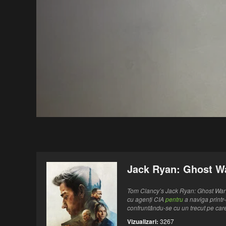
Jack Ryan: Ghost Wa
Tom Clancy’s Jack Ryan: Ghost War 
cu agenți CIA
pentru
a naviga printr-
confruntându-se cu un trecut pe care
Vizualizari:
3267