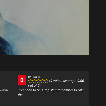
RATING (0)
0
(
0
votes, average:
0.00
out of 5
)
eunește
You need to be a registered member to rate
this.