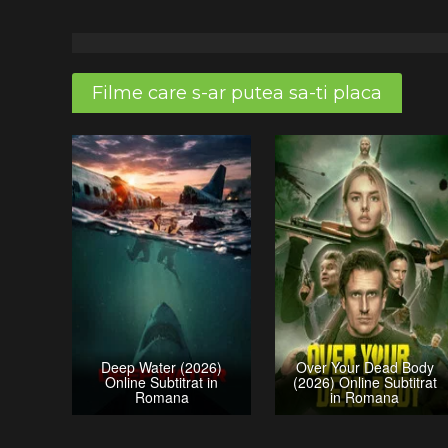
Filme care s-ar putea sa-ti placa
Deep Water (2026)
Over Your Dead Body
Online Subtitrat in
(2026) Online Subtitrat
Romana
in Romana