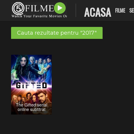
ACASA
FILME
SE
Cauta rezultate pentru "2017"
The Gifted serial
online subtitrat