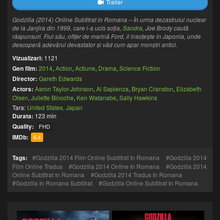
Trailer
Godzilla (2014) Online Subtitrat in Romana – În urma dezastrului nuclear
de la Janjira din 1999, care i-a ucis soția,
Sandra
, Joe Brody caută
răspunsuri. Fiul său, ofițer de marină Ford, îl însoțește în Japonia, unde
descoperă adevărul devastator și văd cum apar monștri antici.
Vizualizari:
1121
Gen film:
2014
,
Action
,
Actiune
,
Drama
,
Science Fiction
Director:
Gareth Edwards
Actors:
Aaron Taylor-Johnson
,
Al Sapienza
,
Bryan Cranston
,
Elizabeth
Olsen
,
Juliette Binoche
,
Ken Watanabe
,
Sally Hawkins
Tara:
United States, Japan
Durata:
123 min
Quality:
FHD
IMDb:
6.4
Tags:
Godzilla 2014 Film Online Subtitrat In Romana
Godzilla 2014
Film Online Tradus
Godzilla 2014 Online In Romana
Godzilla 2014
Online Subtitrat In Romana
Godzilla 2014 Tradus In Romana
Godzilla In Romana Subtitrat
Godzilla Online Subtitrat In Romana