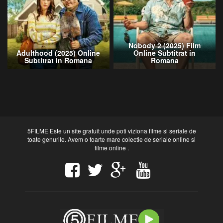
Nobody 2 (2025) Film
Adulthood (2025) Online
Online Subtitrat in
Subtitrat in Romana
Romana
5FILME Este un site gratuit unde poti viziona filme si seriale de
toate genurile. Avem o foarte mare colectie de seriale online si
filme online .