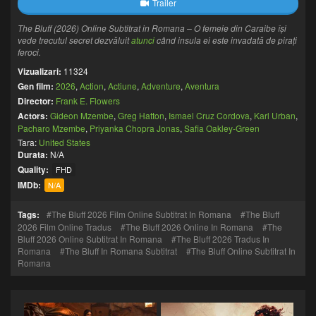
Trailer
The Bluff (2026) Online Subtitrat in Romana – O femeie din Caraibe își
vede trecutul secret dezvăluit
atunci
când insula ei este invadată de pirați
feroci.
Vizualizari:
11324
Gen film:
2026
,
Action
,
Actiune
,
Adventure
,
Aventura
Director:
Frank E. Flowers
Actors:
Gideon Mzembe
,
Greg Hatton
,
Ismael Cruz Cordova
,
Karl Urban
,
Pacharo Mzembe
,
Priyanka Chopra Jonas
,
Safia Oakley-Green
Tara:
United States
Durata:
N/A
Quality:
FHD
IMDb:
N/A
Tags:
The Bluff 2026 Film Online Subtitrat In Romana
The Bluff
2026 Film Online Tradus
The Bluff 2026 Online In Romana
The
Bluff 2026 Online Subtitrat In Romana
The Bluff 2026 Tradus In
Romana
The Bluff In Romana Subtitrat
The Bluff Online Subtitrat In
Romana