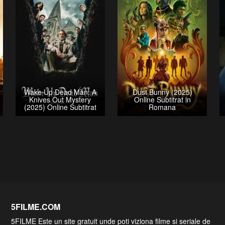
Wake Up Dead Man: A
Dust Bunny (2025)
Knives Out Mystery
Online Subtitrat in
(2025) Online Subtitrat
Romana
5FILME.COM
5FILME Este un site gratuit unde poti viziona filme si seriale de