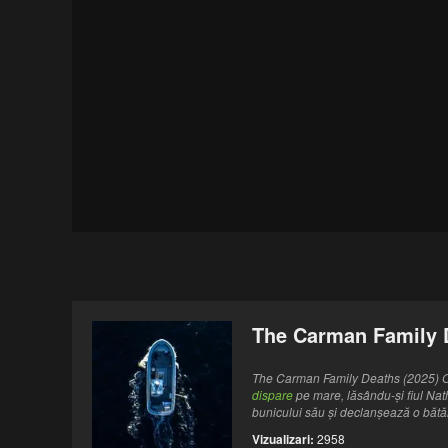
The Carman Family D
The Carman Family Deaths (2025) On
dispare
pe mare, lăsându-și fiul Nat
bunicului său și declanșează o bătăl
Vizualizari:
2958