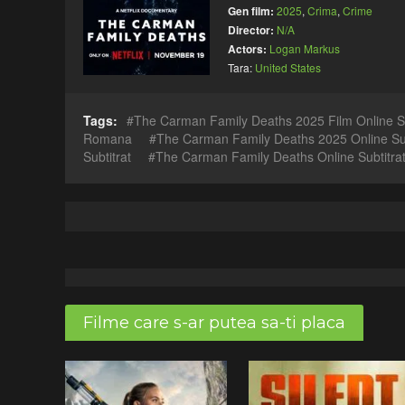
Gen film:
2025
,
Crima
,
Crime
Director:
N/A
Actors:
Logan Markus
Tara:
United States
Tags:
The Carman Family Deaths 2025 Film Online S
Romana
The Carman Family Deaths 2025 Online Su
Subtitrat
The Carman Family Deaths Online Subtitra
Filme care s-ar putea sa-ti placa