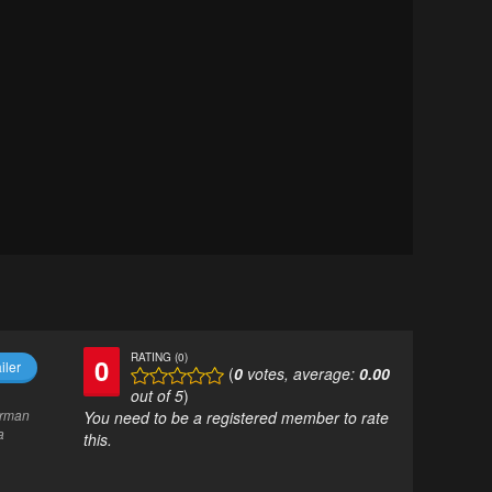
RATING (0)
0
iler
(
0
votes, average:
0.00
out of 5
)
arman
You need to be a registered member to rate
a
this.