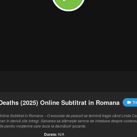
eaths (2025) Online Subtitrat in Romana
Tra
line Subtitrat in Romana – O excursie de pescuit se termină tragic când Linda C
han în derivă zile întregi. Salvarea sa stârnește semne de întrebare despre ucidere
ie pentru moștenire care duce la dezvăluiri șocante.
Durata:
N/A