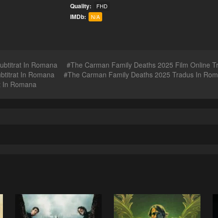
Quality:
FHD
IMDb:
N/A
ubtitrat In Romana
The Carman Family Deaths 2025 Film Online T
btitrat In Romana
The Carman Family Deaths 2025 Tradus In Ro
t In Romana