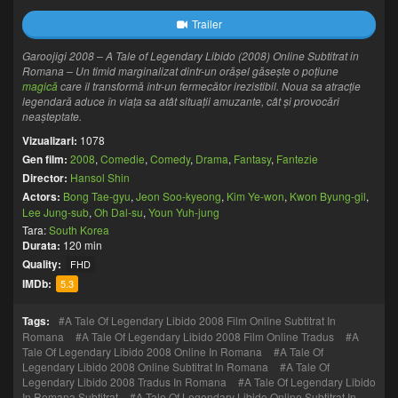
Trailer
Garoojigi 2008 – A Tale of Legendary Libido (2008) Online Subtitrat in
Romana – Un timid marginalizat dintr-un orășel găsește o poțiune
magică
care îl transformă într-un fermecător irezistibil. Noua sa atracție
legendară aduce în viața sa atât situații amuzante, cât și provocări
neașteptate.
Vizualizari:
1078
Gen film:
2008
,
Comedie
,
Comedy
,
Drama
,
Fantasy
,
Fantezie
Director:
Hansol Shin
Actors:
Bong Tae-gyu
,
Jeon Soo-kyeong
,
Kim Ye-won
,
Kwon Byung-gil
,
Lee Jung-sub
,
Oh Dal-su
,
Youn Yuh-jung
Tara:
South Korea
Durata:
120 min
Quality:
FHD
IMDb:
5.3
Tags:
A Tale Of Legendary Libido 2008 Film Online Subtitrat In
Romana
A Tale Of Legendary Libido 2008 Film Online Tradus
A
Tale Of Legendary Libido 2008 Online In Romana
A Tale Of
Legendary Libido 2008 Online Subtitrat In Romana
A Tale Of
Legendary Libido 2008 Tradus In Romana
A Tale Of Legendary Libido
In Romana Subtitrat
A Tale Of Legendary Libido Online Subtitrat In