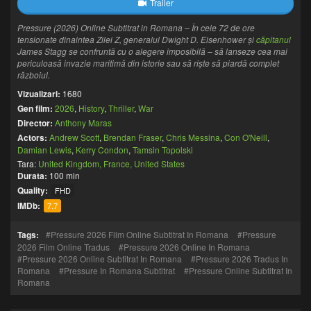
Trailer
Pressure (2026) Online Subtitrat in Romana – În cele 72 de ore
tensionate dinaintea Zilei Z, generalul Dwight D. Eisenhower și
căpitanul
James Stagg se confruntă cu o alegere imposibilă – să lanseze cea mai
periculoasă invazie maritimă din istorie sau să riște să piardă complet
războiul.
Vizualizari:
1680
Gen film:
2026
,
History
,
Thriller
,
War
Director:
Anthony Maras
Actors:
Andrew Scott
,
Brendan Fraser
,
Chris Messina
,
Con O'Neill
,
Damian Lewis
,
Kerry Condon
,
Tamsin Topolski
Tara:
United Kingdom, France, United States
Durata:
100 min
Quality:
FHD
IMDb:
7.7
Tags:
Pressure 2026 Film Online Subtitrat In Romana
Pressure
2026 Film Online Tradus
Pressure 2026 Online In Romana
Pressure 2026 Online Subtitrat In Romana
Pressure 2026 Tradus In
Romana
Pressure In Romana Subtitrat
Pressure Online Subtitrat In
Romana